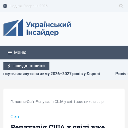
Неділя, 9 серпня 2026
Меню
ШВИДКІ НОВИНИ
 зиму 2026–2027 років у Європі
Росіяни просунулися у Час
Головна
›
Світ
›
Репутація США у світі вже нижча за російську,...
Світ
Репутація США у світі вже