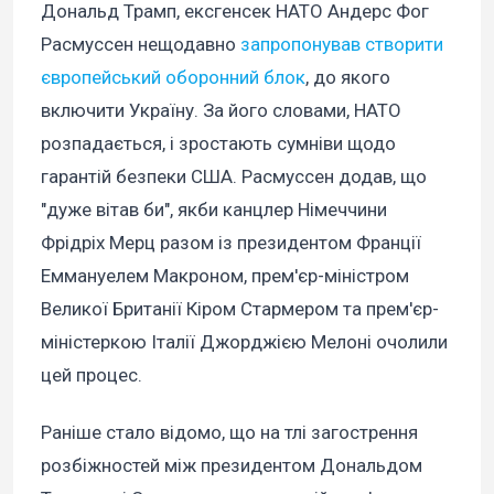
Дональд Трамп, ексгенсек НАТО Андерс Фог
Расмуссен нещодавно
запропонував створити
європейський оборонний блок
, до якого
включити Україну. За його словами, НАТО
розпадається, і зростають сумніви щодо
гарантій безпеки США. Расмуссен додав, що
"дуже вітав би", якби канцлер Німеччини
Фрідріх Мерц разом із президентом Франції
Еммануелем Макроном, прем'єр-міністром
Великої Британії Кіром Стармером та прем'єр-
міністеркою Італії Джорджією Мелоні очолили
цей процес.
Раніше стало відомо, що на тлі загострення
розбіжностей між президентом Дональдом