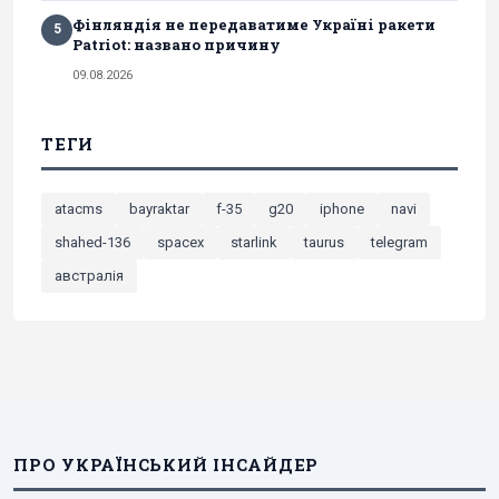
Фінляндія не передаватиме Україні ракети
5
Patriot: названо причину
09.08.2026
ТЕГИ
atacms
bayraktar
f-35
g20
iphone
navi
shahed-136
spacex
starlink
taurus
telegram
австралія
ПРО УКРАЇНСЬКИЙ ІНСАЙДЕР