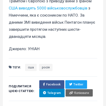
Трампом і Європою з приводу війни з Іраном
США виводять 5000 військовослужбовців
з
Німеччини, яка є союзником по НАТО. За
даними ЗМІ виведення військ Пентагон планує
завершити протягом наступних шести-
дванадцяти місяців.
Джерело: УНІАН
ТЕГИ:
сша
росія
Facebook
Twitter
ПОДІЛИТИСЯ
ЦІЄЮ СТАТТЕЮ:
Telegram
Копіювати