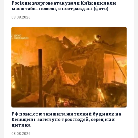
Росіяни вчергове атакували Київ: виникли
масштабні пожежі, є постраждалі (фото)
08.08.2026
РФ повністю знищила житловий будинок на
Київщині: загинуло троє людей, серед них
дитина
08.08.2026