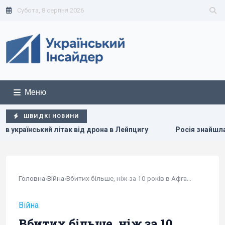
Субота, 8 серпня 2026
Меню
ШВИДКІ НОВИНИ
Лейпцигу
Росія знайшла слабке місце української ППО, н
Головна
›
Війна
›
Вбитих більше, ніж за 10 років в Афганістані:...
Війна
Вбитих більше, ніж за 10