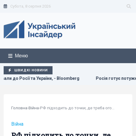
Субота, 8 серпня 2026
Меню
ШВИДКІ НОВИНИ
, - Bloomberg
Росія готує потужний удар по енергетиці Ки
Головна
›
Війна
›
РФ підходить до точки, де треба оголосити нову...
Війна
РФ підходить до точки, де