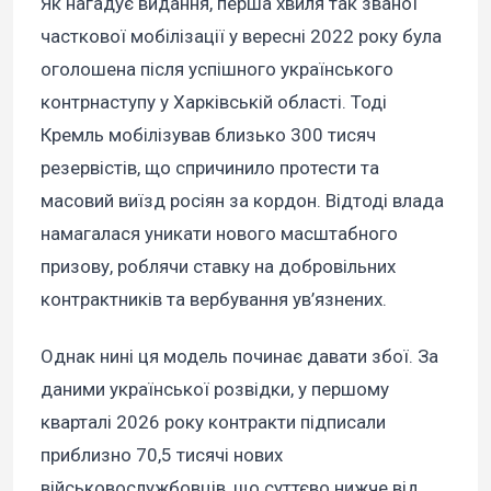
Як нагадує видання, перша хвиля так званої
часткової мобілізації у вересні 2022 року була
оголошена після успішного українського
контрнаступу у Харківській області. Тоді
Кремль мобілізував близько 300 тисяч
резервістів, що спричинило протести та
масовий виїзд росіян за кордон. Відтоді влада
намагалася уникати нового масштабного
призову, роблячи ставку на добровільних
контрактників та вербування ув’язнених.
Однак нині ця модель починає давати збої. За
даними української розвідки, у першому
кварталі 2026 року контракти підписали
приблизно 70,5 тисячі нових
військовослужбовців, що суттєво нижче від