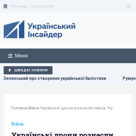
П'ятниця, 7 серпня 2026
Меню
ШВИДКІ НОВИНИ
кий про створення української балістики
Румунія змінює т
Головна
›
Війна
›
Українські дрони рознесли завод "Кримський...
Війна
Українські дрони рознесли