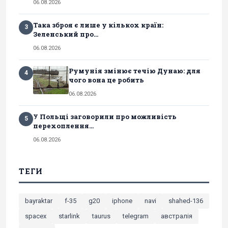
06.08.2026
Така зброя є лише у кількох країн:
3
Зеленський про...
06.08.2026
Румунія змінює течію Дунаю: для
4
чого вона це робить
06.08.2026
У Польщі заговорили про можливість
5
перехоплення...
06.08.2026
ТЕГИ
bayraktar
f-35
g20
iphone
navi
shahed-136
spacex
starlink
taurus
telegram
австралія