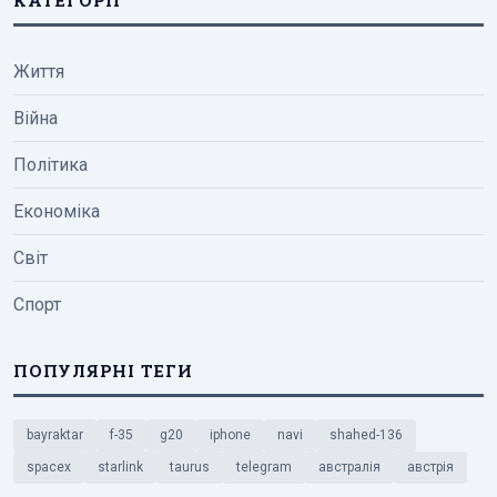
Життя
Війна
Політика
Економіка
Світ
Спорт
ПОПУЛЯРНІ ТЕГИ
bayraktar
f-35
g20
iphone
navi
shahed-136
spacex
starlink
taurus
telegram
австралія
австрія