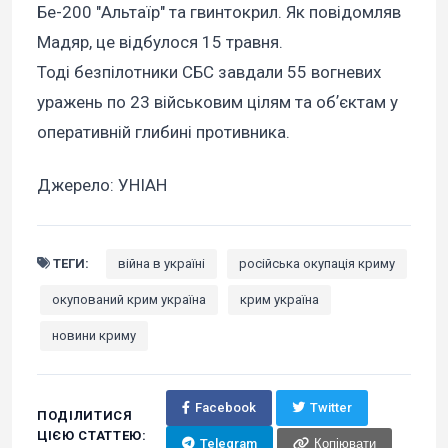
Бе-200 "Альтаїр" та гвинтокрил. Як повідомляв
Мадяр, це відбулося 15 травня.
Тоді безпілотники СБС завдали 55 вогневих
уражень по 23 військовим цілям та обʼєктам у
оперативній глибині противника.
Джерело: УНІАН
ТЕГИ:
війна в україні
російська окупація криму
окупований крим україна
крим україна
новини криму
Facebook
Twitter
ПОДІЛИТИСЯ
ЦІЄЮ СТАТТЕЮ:
Telegram
Копіювати