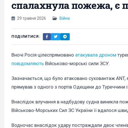
спалахнула пожежа, є п
29 травня 2026
Війна
ПОДІЛИТИСЯ:
Вночі Росія цілеспрямовано
атакувала дроном
туре
повідомляють
Військово-морські сили ЗСУ.
Зазначається, що було атаковано суховантаж ANT, 
прямував з одного з портів Одещини до Туреччини і
Внаслідок влучання в надбудову судна виникла по
Військово-Морських Сил ЗС України її вдалося шви
Водночас внаслідок удару постраждали двоє членів