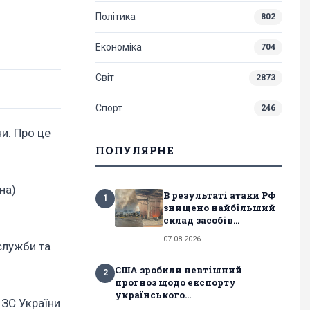
Політика
802
Економіка
704
Світ
2873
Спорт
246
и. Про це
ПОПУЛЯРНЕ
на)
В результаті атаки РФ
1
знищено найбільший
склад засобів...
07.08.2026
служби та
США зробили невтішний
2
прогноз щодо експорту
українського...
 ЗС України