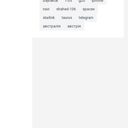
bayraktar
f-35
g20
iphone
navi
shahed-136
spacex
starlink
taurus
telegram
австралія
австрія