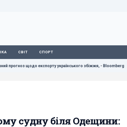
ІКА
СВІТ
СПОРТ
експорту українського збіжжя, - Bloomberg
Росія встан
ому судну біля Одещини: