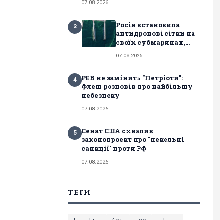
07.08.2026
Росія встановила
3
антидронові сітки на
своїх субмаринах,...
07.08.2026
РЕБ не замінить "Петріоти":
4
Флеш розповів про найбільшу
небезпеку
07.08.2026
Сенат США схвалив
5
законопроект про "пекельні
санкції" проти РФ
07.08.2026
ТЕГИ