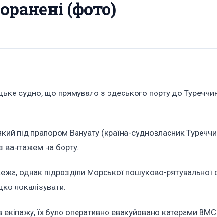
оранені (фото)
цьке судно, що прямувало з одеського порту до Туреччин
який під прапором Вануату (країна-судновласник Туреччи
з вантажем на борту.
жежа, однак підрозділи Морської пошуково-рятувальної 
дко локалізувати.
 екіпажу, їх було оперативно евакуйовано катерами ВМС