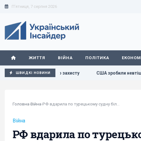
П'ятниця, 7 серпня 2026
ЖИТТЯ
ВІЙНА
ПОЛІТИКА
ЕКОНОМ
дуального захисту
США зробили невтішний прогноз щодо 
ШВИДКІ НОВИНИ
Головна
›
Війна
›
РФ вдарила по турецькому судну біля Одещини:...
Війна
РФ вдарила по турецьк