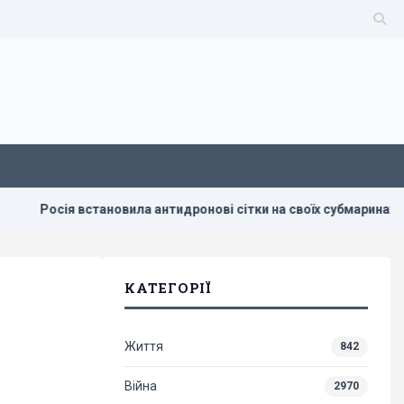
овила антидронові сітки на своїх субмаринах, розташованих за т
КАТЕГОРІЇ
Життя
842
Війна
2970