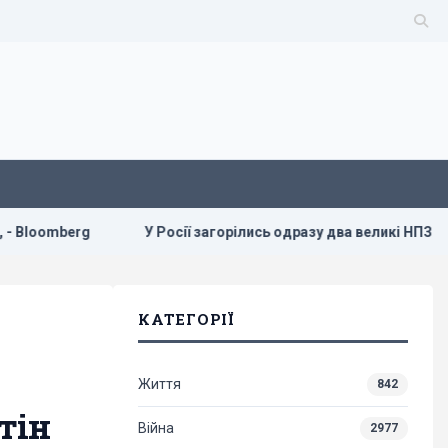
mberg
У Росії загорілись одразу два великі НПЗ після ата
КАТЕГОРІЇ
Життя
842
тін
Війна
2977