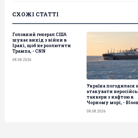
СХОЖІ СТАТТІ
Головний генерал США
шукає вихід з війни в
Ірані, щоб не розлютити
Трампа, - CNN
08.08.2026
Україна погодилася 
атакувати неросійсь
танкери з нафтою в
Чорному морі, - Bloo
08.08.2026