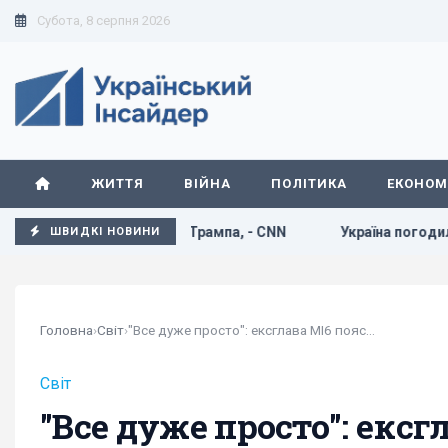
Субота, 8 серпня 2026
ЖИТТЯ
ВІЙНА
ПОЛІТИКА
ЕКОНОМ
, щоб не розлютити Трампа, - CNN
Україна погодилася не 
ШВИДКІ НОВИНИ
Головна
›
Світ
›
"Все дуже просто": ексглава МІ6 пояснив, чому...
Світ
"Все дуже просто": екс