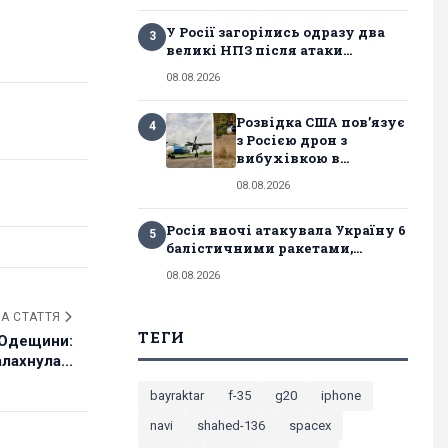
У Росії загорілись одразу два
3
великі НПЗ після атаки...
08.08.2026
Розвідка США пов’язує
4
з Росією дрон з
вибухівкою в...
08.08.2026
Росія вночі атакувала Україну 6
5
балістичними ракетами,...
08.08.2026
А СТАТТЯ
ТЕГИ
 Одещини:
лахнула...
bayraktar
f-35
g20
iphone
navi
shahed-136
spacex