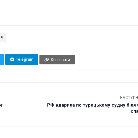
ія
Telegram
Копіювати
НАСТУПН
 є
РФ вдарила по турецькому судну біля
спа