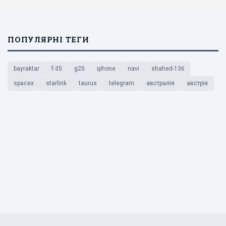
ПОПУЛЯРНІ ТЕГИ
bayraktar
f-35
g20
iphone
navi
shahed-136
spacex
starlink
taurus
telegram
австралія
австрія