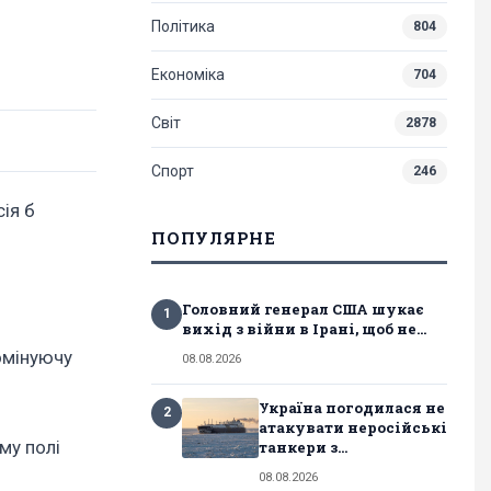
Політика
804
Економіка
704
Світ
2878
Спорт
246
ія б
ПОПУЛЯРНЕ
Головний генерал США шукає
1
вихід з війни в Ірані, щоб не...
домінуючу
08.08.2026
Україна погодилася не
2
атакувати неросійські
му полі
танкери з...
08.08.2026