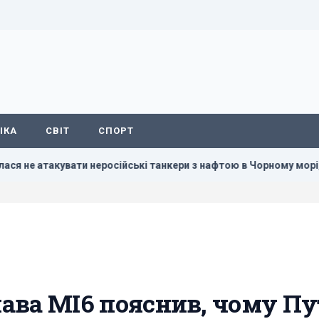
ІКА
СВІТ
СПОРТ
атакувати неросійські танкери з нафтою в Чорному морі, - Bloo
глава МІ6 пояснив, чому Пу