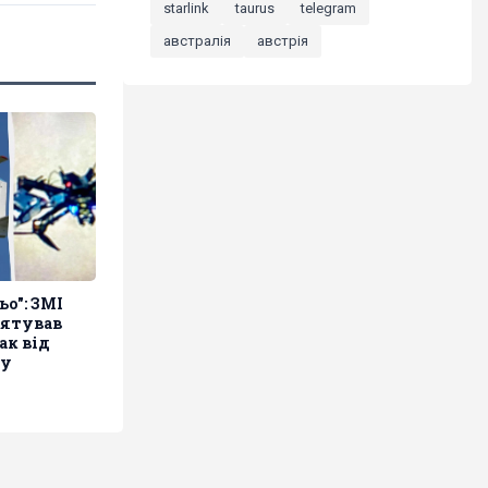
starlink
taurus
telegram
австралія
австрія
о": ЗМІ
рятував
ак від
гу