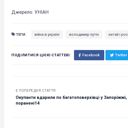
Джерело: УНІАН
ТЕГИ:
війна в україні
володимир путін
китай і рос
ПОДІЛИТИСЯ ЦІЄЮ СТАТТЕЮ:
Facebook
Twitter
ПОПЕРЕДНЯ СТАТТЯ
Окупанти вдарили по багатоповерхівці у Запоріжжі,
поранені14