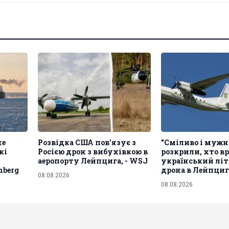
не
Розвідка США пов’язує з
"Сміливо і мужнь
кі
Росією дрон з вибухівкою в
розкрили, хто в
аеропорту Лейпцига, - WSJ
український літ
mberg
дрона в Лейпци
08.08.2026
08.08.2026