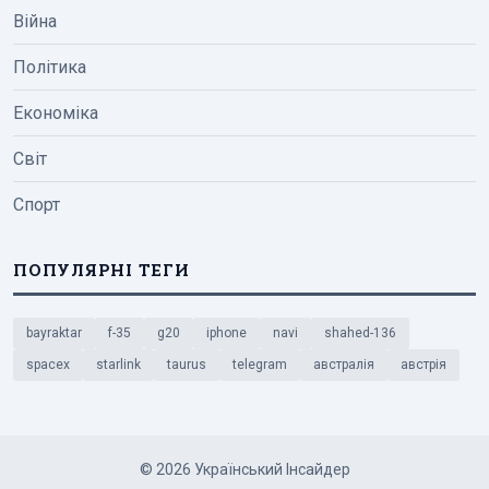
Війна
Політика
Економіка
Світ
Спорт
ПОПУЛЯРНІ ТЕГИ
bayraktar
f-35
g20
iphone
navi
shahed-136
spacex
starlink
taurus
telegram
австралія
австрія
© 2026 Український Інсайдер