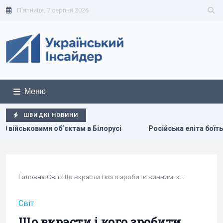
П'ятниця, 7 серпня 2026
Меню
ШВИДКІ НОВИНИ
там в Білорусі
Російська еліта боїться ФСБ, яка дедалі 
Головна
›
Світ
›
Що вкрасти і кого зробити винним: колишній...
Світ
Що вкрасти і кого зробити