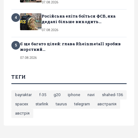
07.08.2026
Російська еліта боїться ФСБ, яка
4
дедалі більше виходить...
07.08.2026
Є ще багато цілей: глава Rheinmetall зробив
5
жорсткий...
07.08.2026
ТЕГИ
bayraktar
f-35
g20
iphone
navi
shahed-136
spacex
starlink
taurus
telegram
австралія
австрія