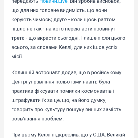
передають
Новини.Live
. Він зробив висновок,
що для них головне видимість, що вони
керують чимось; друге - коли щось раптом
пішло не так - на кого перекласти провину і
третє - що вкрасти сьогодні. І лише після цього
всього, за словами Келлі, для них ішов успіх
місії.
Колишній астронавт додав, що в російському
Центрі управління польотами навіть була
практика фіксувати помилки космонавтів і
штрафувати їх за це, що, на його думку,
говорить про культуру пошуку винних замість
розв'язання проблем.
При цьому Келлі підкреслив, що у США, Великій