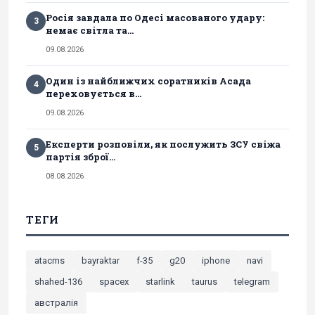
Росія завдала по Одесі масованого удару:
3
немає світла та...
09.08.2026
Один із найближчих соратників Асада
4
переховується в...
09.08.2026
Експерти розповіли, як послужить ЗСУ свіжа
5
партія зброї...
08.08.2026
ТЕГИ
atacms
bayraktar
f-35
g20
iphone
navi
shahed-136
spacex
starlink
taurus
telegram
австралія