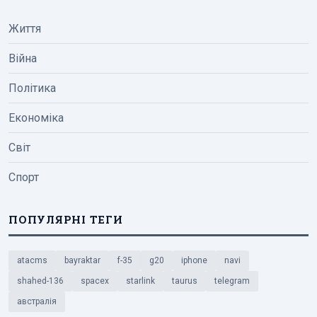
Життя
Війна
Політика
Економіка
Світ
Спорт
ПОПУЛЯРНІ ТЕГИ
atacms
bayraktar
f-35
g20
iphone
navi
shahed-136
spacex
starlink
taurus
telegram
австралія