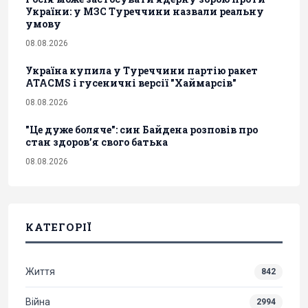
України: у МЗС Туреччини назвали реальну
умову
08.08.2026
Україна купила у Туреччини партію ракет
ATACMS і гусеничні версії "Хаймарсів"
08.08.2026
"Це дуже боляче": син Байдена розповів про
стан здоров’я свого батька
08.08.2026
КАТЕГОРІЇ
Життя
842
Війна
2994