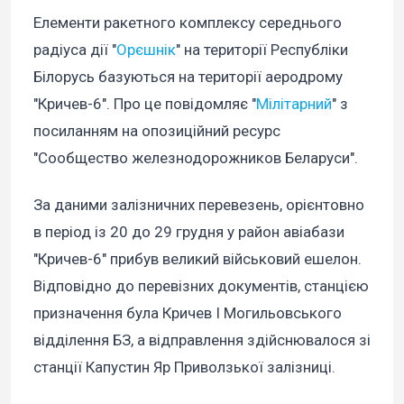
Елементи ракетного комплексу середнього
радіуса дії "
Орєшнік
" на території Республіки
Білорусь базуються на території аеродрому
"Кричев-6". Про це повідомляє "
Мілітарний
" з
посиланням на опозиційний ресурс
"Сообщество железнодорожников Беларуси".
За даними залізничних перевезень, орієнтовно
в період із 20 до 29 грудня у район авіабази
"Кричев-6" прибув великий військовий ешелон.
Відповідно до перевізних документів, станцією
призначення була Кричев I Могильовського
відділення БЗ, а відправлення здійснювалося зі
станції Капустин Яр Приволзької залізниці.