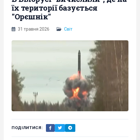
їх території базується
"Орєшнік"
31 травня 2026
Світ
ПОДІЛИТИСЯ: