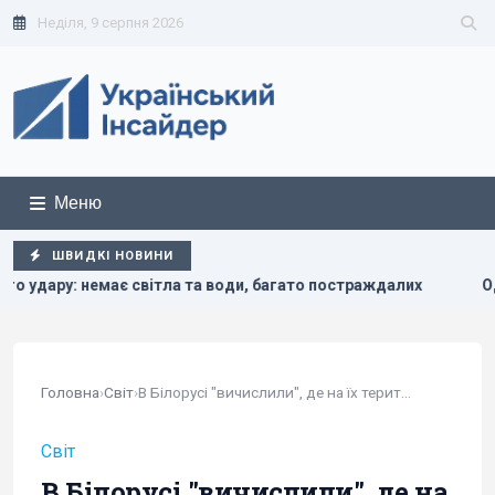
Неділя, 9 серпня 2026
Меню
ШВИДКІ НОВИНИ
світла та води, багато постраждалих
Один із найближчих
Головна
›
Світ
›
В Білорусі "вичислили", де на їх території...
Світ
В Білорусі "вичислили", де на