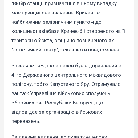
"Вибір станції призначення в цьому випадку
має принципове значення. Кричев I є
найближчим залізничним пунктом до
колишньої авіабази Кричев-6 і створеного на її
території об’єкта, офіційно позначеного як
"логістичний центр", - сказано в повідомленні.
Зазначається, що ешелон був відправлений з
4-го Державного центрального міжвидового
полігону, тобто Капустиного Яру. Отримувало
вантаж Управління військових сполучень
Збройних сил Республіки Білорусь, що
відповідає за організацію військових
перевезень.
За даними видання, до складу ешелону