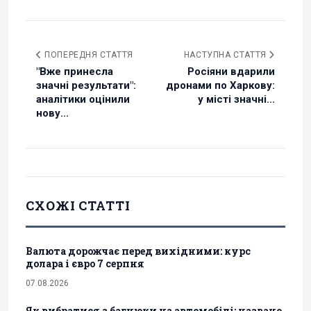
ПОПЕРЕДНЯ СТАТТЯ
НАСТУПНА СТАТТЯ
"Вже принесла
Росіяни вдарили
значні результати":
дронами по Харкову:
аналітики оцінили
у місті значні...
нову...
СХОЖІ СТАТТІ
Валюта дорожчає перед вихідними: курс
долара і євро 7 серпня
07.08.2026
Як вибратися з багнюки на автомобілі: названо