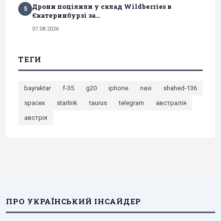
Дрони поцілили у склад Wildberries в
5
Єкатеринбурзі за...
07.08.2026
ТЕГИ
bayraktar
f-35
g20
iphone
navi
shahed-136
spacex
starlink
taurus
telegram
австралія
австрія
ПРО УКРАЇНСЬКИЙ ІНСАЙДЕР