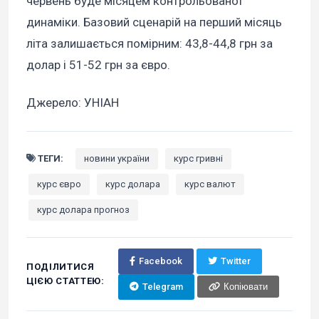
червень буде місяцем контрольованої
динаміки. Базовий сценарій на перший місяць
літа залишається помірним: 43,8-44,8 грн за
долар і 51-52 грн за євро.
Джерело: УНІАН
ТЕГИ:
новини україни
курс гривні
курс євро
курс долара
курс валют
курс долара прогноз
Facebook
Twitter
ПОДІЛИТИСЯ
ЦІЄЮ СТАТТЕЮ:
Telegram
Копіювати