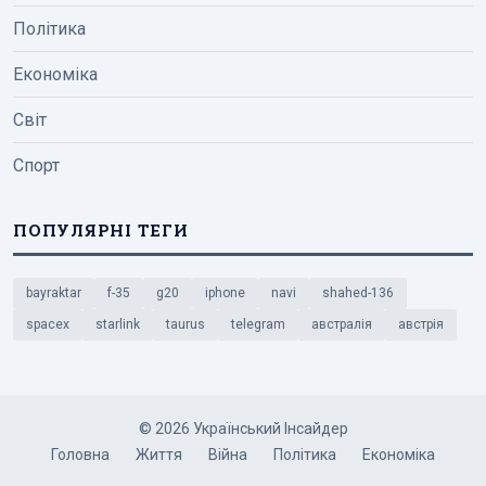
Політика
Економіка
Світ
Спорт
ПОПУЛЯРНІ ТЕГИ
bayraktar
f-35
g20
iphone
navi
shahed-136
spacex
starlink
taurus
telegram
австралія
австрія
© 2026 Український Інсайдер
Головна
Життя
Війна
Політика
Економіка