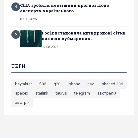
США зробили невтішний прогноз щодо
4
експорту українського...
07.08.2026
Росія встановила антидронові сітки
5
на своїх субмаринах,...
07.08.2026
ТЕГИ
bayraktar
f-35
g20
iphone
navi
shahed-136
spacex
starlink
taurus
telegram
австралія
австрія