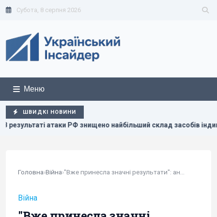
Субота, 8 серпня 2026
Меню
ШВИДКІ НОВИНИ
знищено найбільший склад засобів індивідуального захисту
Головна
›
Війна
›
"Вже принесла значні результати": аналітики...
Війна
"Вже принесла значні