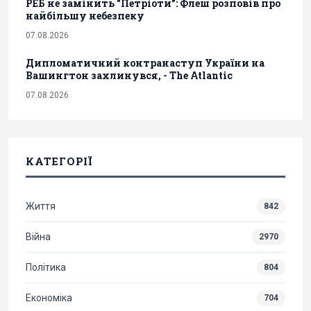
РЕБ не замінить "Петріоти": Флеш розповів про
найбільшу небезпеку
07.08.2026
Дипломатичний контранаступ України на
Вашингтон захлинувся, - The Atlantic
07.08.2026
КАТЕГОРІЇ
Життя
842
Війна
2970
Політика
804
Економіка
704