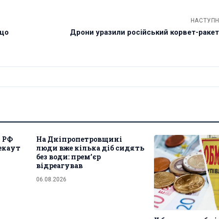
НАСТУПН
 що
Дрони уразили російський корвет-ракето
л РФ
На Дніпропетровщині
екаут
люди вже кілька діб сидять
без води: прем’єр
відреагував
06.08.2026