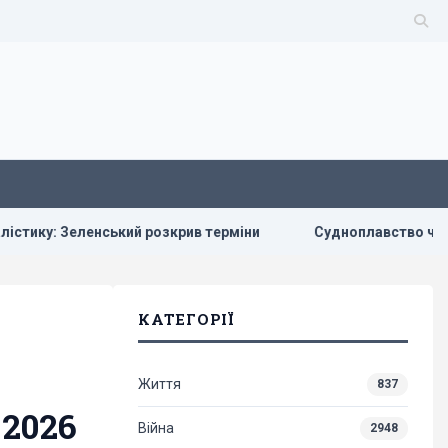
 Зеленський розкрив терміни
Судноплавство через Баб-е
КАТЕГОРІЇ
Життя
837
 2026
Війна
2948