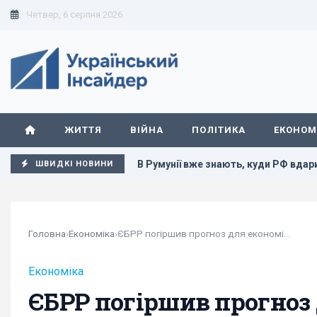
Четвер, 6 серпня 2026
ЖИТТЯ
ВІЙНА
ПОЛІТИКА
ЕКОНОМ
а п’ятницю
В Румунії вже знають, куди РФ вдарить наступ
ШВИДКІ НОВИНИ
Головна
›
Економіка
›
ЄБРР погіршив прогноз для економіки України на 2026 рік
Економіка
ЄБРР погіршив прогноз 