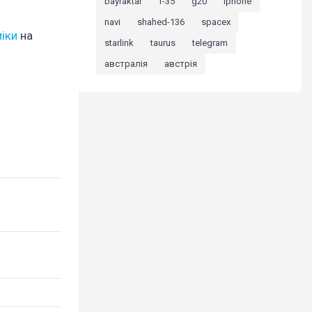
bayraktar
f-35
g20
iphone
navi
shahed-136
spacex
іки
на
starlink
taurus
telegram
австралія
австрія