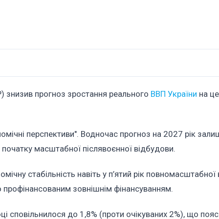
Р) знизив прогноз зростання реального
ВВП України
на це
номічні перспективи". Водночас прогноз на 2027 рік зал
і початку масштабної післявоєнної відбудови.
ічну стабільність навіть у п’ятий рік повномасштабної в
но профінансованим зовнішнім фінансуванням.
оці сповільнилося до 1,8% (проти очікуваних 2%), що по