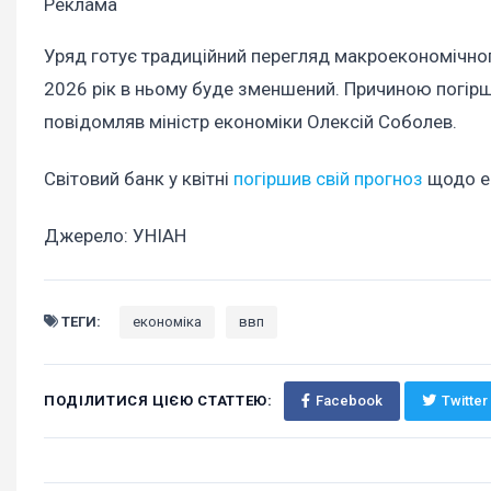
Реклама
Уряд готує традиційний перегляд макроекономічного
2026 рік в ньому буде зменшений. Причиною погірше
повідомляв міністр економіки Олексій Соболев.
Світовий банк у квітні
погіршив свій прогноз
щодо ек
Джерело: УНІАН
ТЕГИ:
економіка
ввп
ПОДІЛИТИСЯ ЦІЄЮ СТАТТЕЮ:
Facebook
Twitter