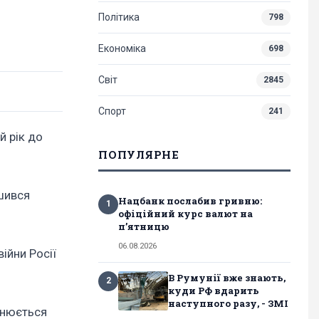
Політика
798
Економіка
698
Світ
2845
Спорт
241
й рік до
ПОПУЛЯРНЕ
ишився
Нацбанк послабив гривню:
1
офіційний курс валют на
п’ятницю
06.08.2026
ійни Росії
В Румунії вже знають,
2
куди РФ вдарить
наступного разу, - ЗМІ
яснюється