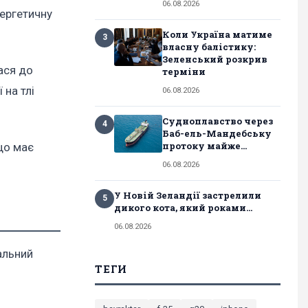
06.08.2026
нергетичну
Коли Україна матиме
3
власну балістику:
Зеленський розкрив
ася до
терміни
 на тлі
06.08.2026
Судноплавство через
4
Баб-ель-Мандебську
протоку майже...
що має
06.08.2026
У Новій Зеландії застрелили
5
дикого кота, який роками...
06.08.2026
альний
ТЕГИ