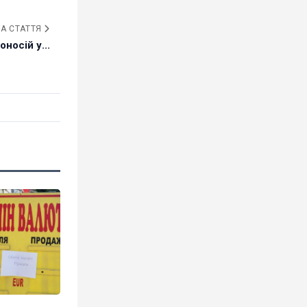
А СТАТТЯ
носій у...