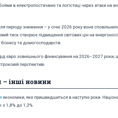
оями в електропостачанні та логістиці через атаки на е
ля періоду зниження – у січні 2026 року вона сповільнил
вий тиск створює підвищення світових цін на енергоносії
 бізнесу та домогосподарств.
лрд євро зовнішнього фінансування на 2026–2027 роки, 
троковій перспективі.
 – інші новини
я
економіки, яке пришвидшиться в наступні роки. Націон
 з 1,8% до 1,3%.