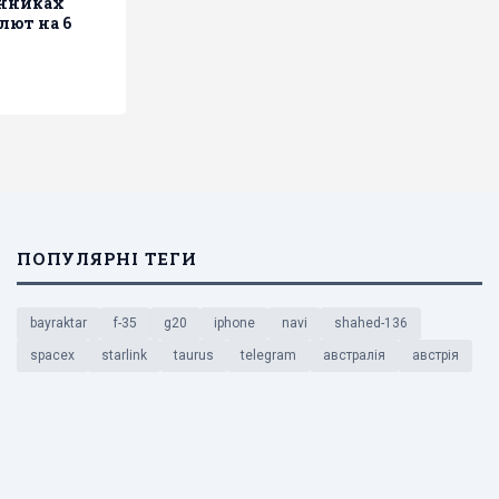
інниках
алют на 6
ПОПУЛЯРНІ ТЕГИ
bayraktar
f-35
g20
iphone
navi
shahed-136
spacex
starlink
taurus
telegram
австралія
австрія