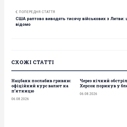
ПОПЕРЕДНЯ СТАТТЯ
США раптово виводять тисячу військових з Литви:
відомо
СХОЖІ СТАТТІ
Нацбанк послабив гривню:
Через нічний обстрі
офіційний курс валют на
Херсон поринув у бл
п’ятницю
06.08.2026
06.08.2026