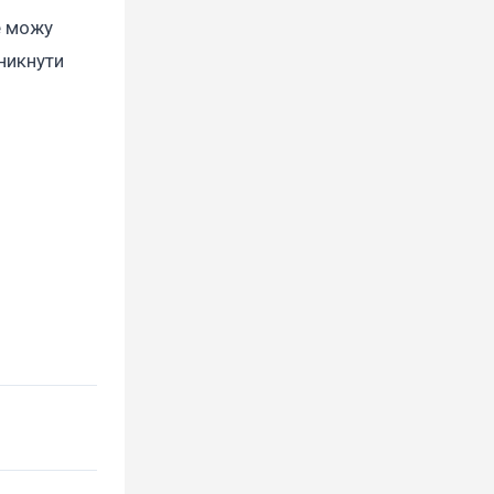
е можу
никнути