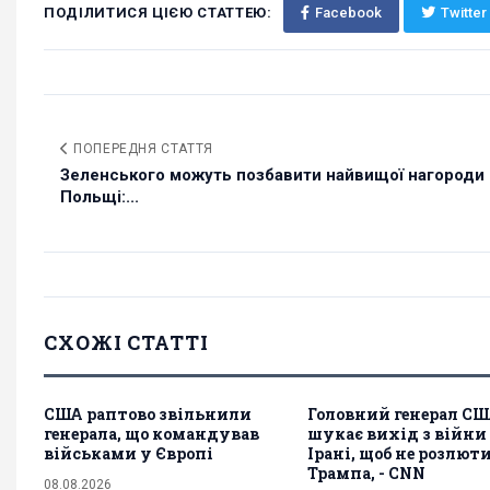
ПОДІЛИТИСЯ ЦІЄЮ СТАТТЕЮ:
Facebook
Twitter
ПОПЕРЕДНЯ СТАТТЯ
Зеленського можуть позбавити найвищої нагороди
Польщі:...
СХОЖІ СТАТТІ
США раптово звільнили
Головний генерал С
генерала, що командував
шукає вихід з війни
військами у Європі
Ірані, щоб не розлют
Трампа, - CNN
08.08.2026