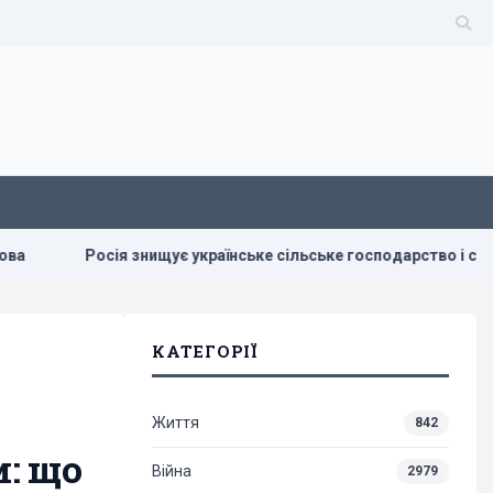
я знищує українське сільське господарство і саму природу Украї
КАТЕГОРІЇ
Життя
842
: що
Війна
2979