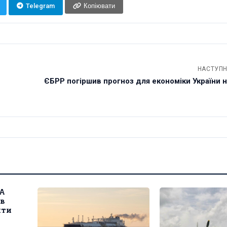
Telegram
Копіювати
НАСТУПН
ЄБРР погіршив прогноз для економіки України н
ША
 в
ити