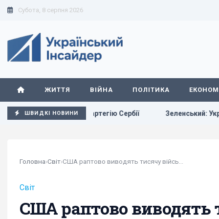
Субота, 8 серпня 2026
ЖИТТЯ
ВІЙНА
ПОЛІТИКА
ЕКОНОМ
иховану стартегію Сербії
Зеленський: Українська оборон
ШВИДКІ НОВИНИ
Головна
›
Світ
›
США раптово виводять тисячу військових з...
Світ
США раптово виводять 