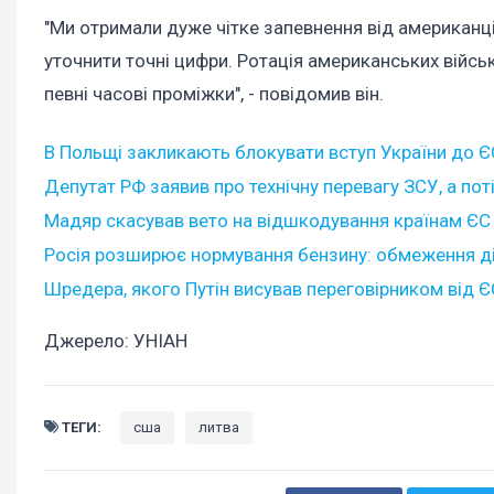
"Ми отримали дуже чітке запевнення від американців
уточнити точні цифри. Ротація американських війсь
певні часові проміжки", - повідомив він.
В Польщі закликають блокувати вступ України до ЄС
Депутат РФ заявив про технічну перевагу ЗСУ, а по
Мадяр скасував вето на відшкодування країнам ЄС ва
Росія розширює нормування бензину: обмеження д
Шредера, якого Путін висував переговірником від ЄС
Джерело: УНІАН
ТЕГИ:
сша
литва