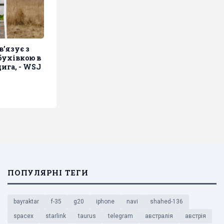
в’язує з
бухівкою в
ига, - WSJ
ПОПУЛЯРНІ ТЕГИ
bayraktar
f-35
g20
iphone
navi
shahed-136
spacex
starlink
taurus
telegram
австралія
австрія