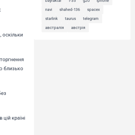
bayraktar
f-35
g20
iphone
к
navi
shahed-136
spacex
starlink
taurus
telegram
австралія
австрія
, оскільки
вторгнення
тю близько
без
 цій країні