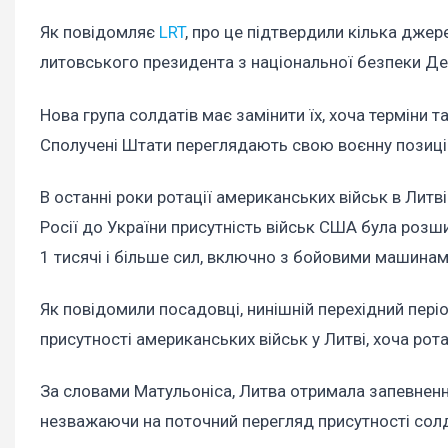
Як повідомляє
LRT
, про це підтвердили кілька джер
литовського президента з національної безпеки Дей
Нова група солдатів має замінити їх, хоча терміни 
Сполучені Штати переглядають свою воєнну позиц
В останні роки ротації американських військ в Лит
Росії до України присутність військ США була роз
1 тисячі і більше сил, включно з бойовими машин
Як повідомили посадовці, нинішній перехідний пері
присутності американських військ у Литві, хоча рота
За словами Матульоніса, Литва отримала запевнення
незважаючи на поточний перегляд присутності со