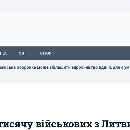
ІКА
СВІТ
СПОРТ
ка може збільшити виробництво вдвічі, але є умова
Росі
тисячу військових з Литви