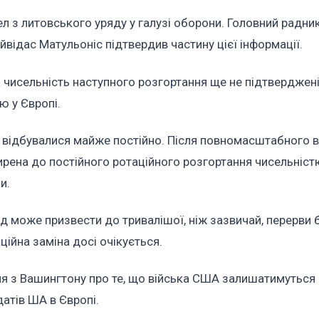
ел з литовського уряду у галузі оборони. Головний радни
відас Матульоніс підтвердив частину цієї інформації.
та чисельність наступного розгортання ще не підтверджені
ію у Європі.
ві відбувалися майже постійно. Після повномасштабного 
ширена до постійного ротаційного розгортання чисельніс
ами.
од може призвести до тривалішої, ніж зазвичай, перерви 
ційна заміна досі очікується.
 з Вашингтону про те, що війська США залишатимуться в
лдатів ША в Європі.