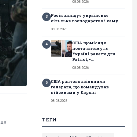
08.08.2026
Росія знищує українське
3
сільське господарство і саму...
08.08.2026
США щомісяця
4
постачатимуть
Україні ракети для
Patriot, -...
08.08.2026
США раптово звільнили
5
генерала, що командував
військами у Європі
08.08.2026
ТЕГИ
ції