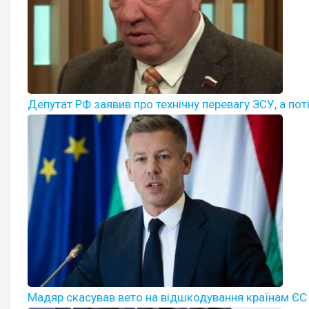
Депутат РФ заявив про технічну перевагу ЗСУ, а по
Мадяр скасував вето на відшкодування країнам ЄС ва