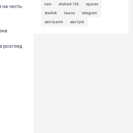
navi
shahed-136
spacex
 на честь
starlink
taurus
telegram
австралія
австрія
ена.
а розгляд