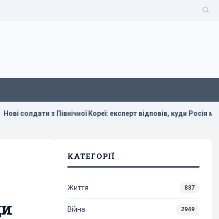
Північної Кореї: експерт відповів, куди Росія може їх кинути
КАТЕГОРІЇ
Життя
837
ди
Війна
2949