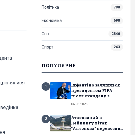
Політика
798
Економіка
698
Світ
2846
Спорт
243
дента
ПОПУЛЯРНЕ
дрізнялися
Інфантіно залишився
1
президентом FIFA
після скандалу з...
06.08.2026
оведінка
Атакований в
2
Лейпцигу літак
"Антонова" перевозив...
ння