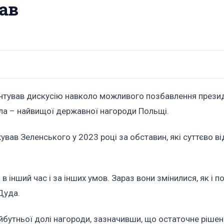
ав
тував дискусію навколо можливого позбавлення прези
ла – найвищої державної нагороди Польщі.
ав Зеленського у 2023 році за обставин, які суттєво ві
інший час і за інших умов. Зараз вони змінилися, як і п
Дуда.
йбутньої долі нагороди, зазначивши, що остаточне ріше