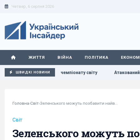
Четвер, 6 серпня 2026
ЖИТТЯ
ВІЙНА
ПОЛІТИКА
ЕКОНОМ
жем частки чемпіонату світу
Атакований в Лейпцигу літа
ШВИДКІ НОВИНИ
Головна
›
Світ
›
Зеленського можуть позбавити найвищої нагороди...
Світ
Зеленського можуть по