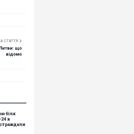
А СТАТТЯ
Литви: що
відомо
ою біля
24 в
остраждали