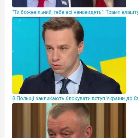
"Ти божевільний, тебе всі ненавидять": Трамп влаш
В Польщі закликають блокувати вступ України до ЄС