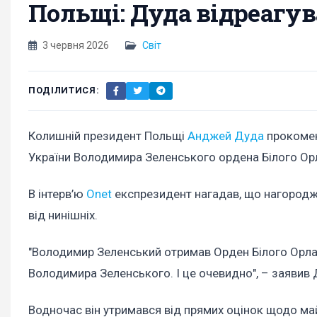
Польщі: Дуда відреагув
3 червня 2026
Світ
ПОДІЛИТИСЯ:
Колишній президент Польщі
Анджей Дуда
прокомен
України Володимира Зеленського ордена Білого Ор
В інтерв’ю
Onet
експрезидент нагадав, що нагороджув
від нинішніх.
"Володимир Зеленський отримав Орден Білого Орла в 
Володимира Зеленського. І це очевидно", – заявив 
Водночас він утримався від прямих оцінок щодо ма