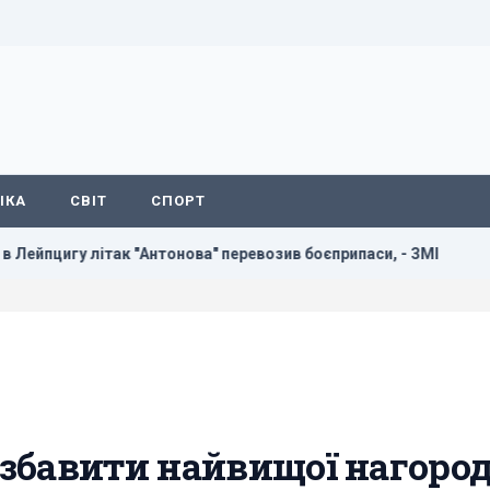
ІКА
СВІТ
СПОРТ
к "Антонова" перевозив боєприпаси, - ЗМІ
Нові солдати з 
збавити найвищої нагоро