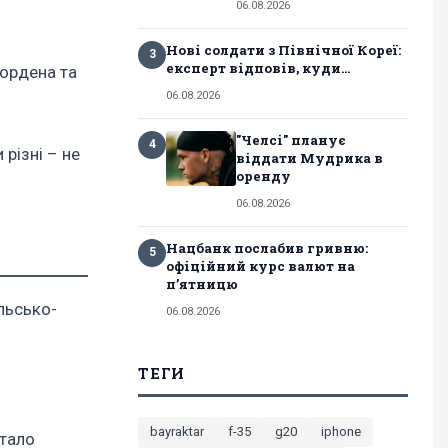
06.08.2026
Нові солдати з Північної Кореї:
3
експерт відповів, куди...
 ордена та
06.08.2026
"Челсі" планує
4
різні – не
віддати Мудрика в
оренду
06.08.2026
Нацбанк послабив гривню:
5
офіційний курс валют на
п’ятницю
льсько-
06.08.2026
ТЕГИ
bayraktar
f-35
g20
iphone
стало