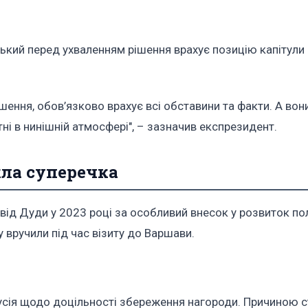
кий перед ухваленням рішення врахує позицію капітули
ення, обов’язково врахує всі обставини та факти. А вони 
ітні в нинішній атмосфері", – зазначив експрезидент.
кла суперечка
від Дуди у 2023 році за особливий внесок у розвиток по
 вручили під час візиту до Варшави.
усія щодо доцільності збереження нагороди. Причиною 