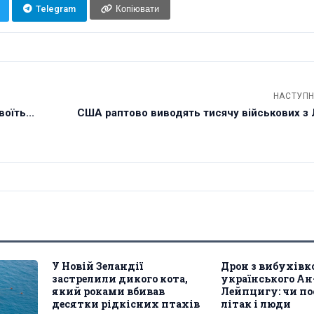
Telegram
Копіювати
НАСТУПН
оїть...
США раптово виводять тисячу військових з 
У Новій Зеландії
Дрон з вибухівк
застрелили дикого кота,
українського Ан-
який роками вбивав
Лейпцигу: чи п
десятки рідкісних птахів
літак і люди