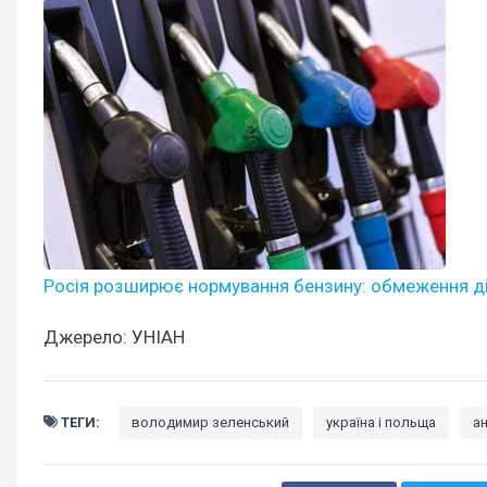
Росія розширює нормування бензину: обмеження д
Джерело: УНІАН
ТЕГИ:
володимир зеленський
україна і польща
а