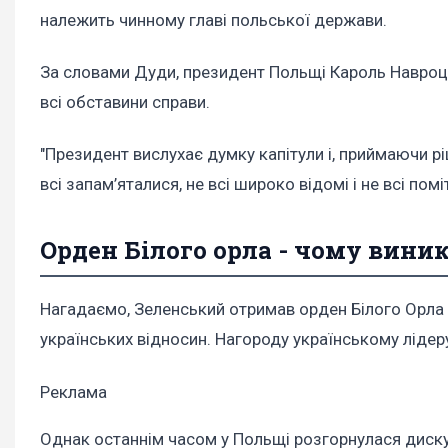
належить чинному главі польської держави.
За словами Дуди, президент Польщі Кароль Навроць
всі обставини справи.
"Президент вислухає думку капітули і, приймаючи ріш
всі запам’яталися, не всі широко відомі і не всі пом
Орден Білого орла - чому вини
Нагадаємо, Зеленський отримав орден Білого Орла 
українських відносин. Нагороду українському лідеру
Реклама
Однак останнім часом у Польщі розгорнулася диск