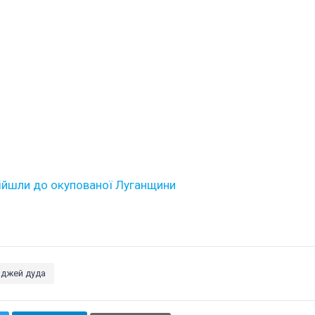
ійшли до окупованої Луганщини
нджей дуда